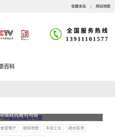
收藏本站
|
网站地图
全国服务热线
13911101577
垫百科
拼接款抗疲劳地垫
食堂餐厅
厨房地垫
车间工位
疏水防滑