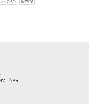
抗疲劳地垫
橡胶地垫
3
双一路34号