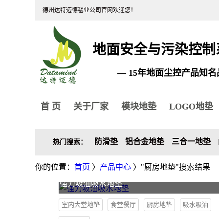
德州达特迈德毯业公司官网欢迎您！
地面安全与污染控制
— 15年地面尘控产品知名
首 页
关于厂家
模块地垫
LOGO地垫
防滑垫
铝合金地垫
三合一地垫
热门搜索：
你的位置：
首页
〉
产品中心
〉"厨房地垫"搜索结果
强力吸油吸水地垫
室内大堂地垫
食堂餐厅
厨房地垫
吸水吸油