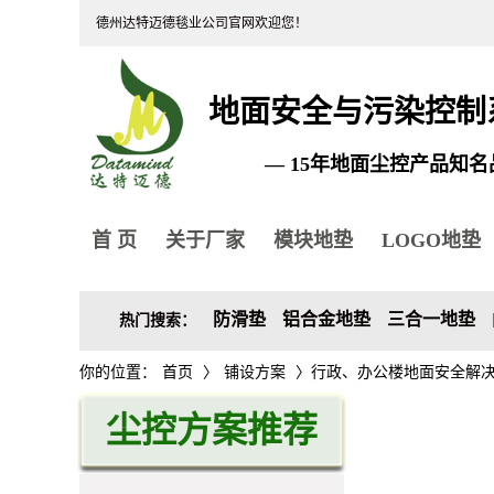
德州达特迈德毯业公司官网欢迎您！
地面安全与污染控制
— 15年地面尘控产品知名
首 页
关于厂家
模块地垫
LOGO地垫
防滑垫
铝合金地垫
三合一地垫
热门搜索：
你的位置：
首页
〉
铺设方案
〉行政、办公楼地面安全解
尘控方案推荐