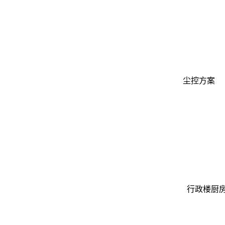
尘控方案
行政楼厨