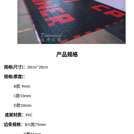
产品规格
规格
尺寸
：
(
)
20cm*20cm
规格
厚度
：
(
)
款
B
9mm
款
C
13mm
款
D
10mm
底架材质：
PVC
边条规格：
款
B/C
75mm