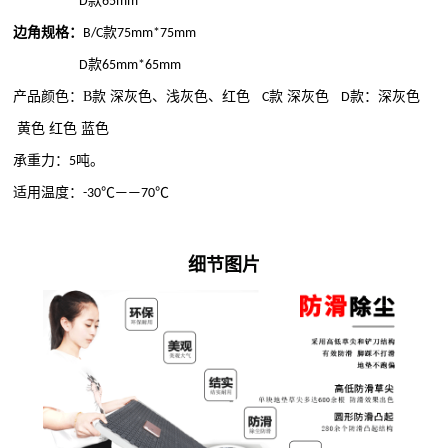
款
D
65mm
边角规格：
款
B/C
75mm*75mm
款
D
65mm*65mm
产品颜色：
B
款 深灰色、浅灰色、红色
款 深灰色
款：深灰色
C
D
黄色 红色 蓝色
承重力：
吨。
5
适用温度：
-30℃——70℃
细节图片