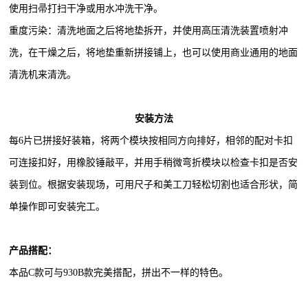
使用扫帚打扫干净或用水冲洗干净。
重度污染：清洗地面之后将地垫拆开，并使用高压清洗装置喷射冲
洗，在干燥之后，将地垫重新拼接铺上，也可以使用商业通用的地面
清洗机来清洗。
安装方法
每
6
片已拼接好装箱，将两个模块按相同方向排好，相邻的配对卡扣
可连接扣好，用橡胶锤敲平，并用手稍微弯折模块以检查卡扣是否安
装到位。根据安装现场，可用尺子和美工刀轻松切割也适合形状，简
单操作即可安装完工。
产品搭配：
本品
C
款可与930B款
完美搭配，拼出不一样的特色。