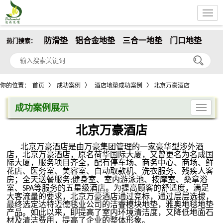
防滑垫
铝合金地垫
三合一地垫
门口地垫
热门搜索：
你的位置：
首页
〉
成功案例
〉
酒店地垫成功案例
〉 北京万豪酒店
成功案例展示
北京万豪酒店
北京万豪酒店是由万豪集团管理的一家豪华型涉外酒
店，北京万豪酒店，原名荷华国际大厦，又曾更名为名成国
际大厦，服务项目齐全，配有
停车场、商务中心、商场、鲜
花店、医务室、美容室、自动取款机、洗衣服务、残疾人客
房
；
全天送餐服务
健身室、室内游泳池、按摩室、桑拿浴
;
室、
等服务的五星级酒店。为提高顾客的舒适度，满足
SPA
大客流量的要求，北京万豪酒店通过竞标，通过层层选拔，
最终选定达特迈德毯业公司的洁睿模块地垫，雅奥地毯地垫
产品。如此以来，即提高了室内环境清洁度，又降低地面石
材及清洁费用，提高了企业的整体形象。