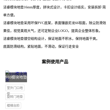
洁睿模块地垫
16mm
厚度，拼块式设计，卡扣设计结实，安装拆卸 简
单方便。
洁睿模块地垫采用环保
PVC
底架，表面
镶嵌尼龙
66
毯面，除尘防滑效
果佳，视觉美观大气，还可定制企业
LOGO
，提高企业整体形象
。
洁睿模块地垫镂空结构设计，保证地面不积水，保持地面干爽。
底面防滑结构，紧贴地面，不滑动，保证行走安全
案例使用产品
910模块地垫
室外门口地
垫
旋转门地垫
楼梯台阶